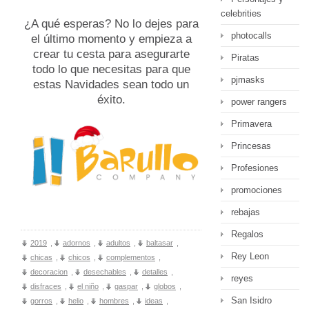
celebrities
¿A qué esperas? No lo dejes para
photocalls
el último momento y empieza a
crear tu cesta para asegurarte
Piratas
todo lo que necesitas para que
pjmasks
estas Navidades sean todo un
éxito.
power rangers
Primavera
Princesas
Profesiones
promociones
rebajas
Regalos
2019
,
adornos
,
adultos
,
baltasar
,
Rey Leon
chicas
,
chicos
,
complementos
,
decoracion
,
desechables
,
detalles
,
reyes
disfraces
,
el niño
,
gaspar
,
globos
,
San Isidro
gorros
,
helio
,
hombres
,
ideas
,