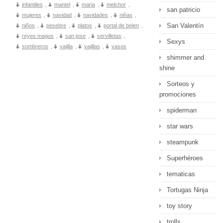
infantiles
,
mantel
,
maria
,
melchor
,
san patricio
mujeres
,
navidad
,
navidades
,
niñas
,
San Valentín
niños
,
pesebre
,
platos
,
portal de belen
,
reyes magos
,
san jose
,
servilletas
,
Sexys
sombreros
,
vajilla
,
vajillas
,
vasos
shimmer and
shine
Sorteos y
promociones
spiderman
star wars
steampunk
Superhéroes
tematicas
Tortugas Ninja
toy story
trolls