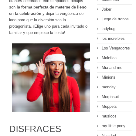
tirantes decorados con simpáticos dibujos
son
la forma perfecta de meterse de lleno
Joker
en la celebración
y dejar la vergüenza de
juego de tronos
lado para que la diversión sea la
protagonista. ¡Elige uno para cada invitado o
ladybug
familiar y que empiece la fiesta!
los increibles
Los Vengadores
Malefica
Mia and me
Minions
monday
Morphsuit
Muppets
musicos
my little pony
DISFRACES
Navidad