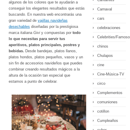
algunos de los colores que te ayudarán a
conseguir los elegantes resultados que estás
Carnaval
buscando. En nuestra web encontrarás una
cars
gran variedad de
vajillas navideñas
desechables
diseñadas por la prestigiosa
celebraciones
marca italiana
Givi
y compuestas por
todo
Celebrities/Famoso
lo que necesitas para servir tus
aperitivos, platos principales, postres y
chinos
bebidas.
Desde bandejas, platos llanos,
Chulapos
platos hondos, platos pequeños, vasos y un
sin fin de accesorios navideños que puedes
cine
combinar creando resultados mágicos a la
Cine-Música-TV
altura de la ocasión tan especial que
estamos a punto de celebrar.
circo
Complementos
comuniones
cotillon
Cumpleaños
cyber