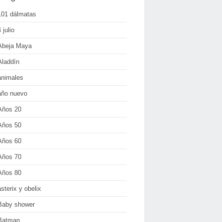
101 dálmatas
 julio
Abeja Maya
Aladdín
animales
año nuevo
Años 20
Años 50
Años 60
Años 70
Años 80
asterix y obelix
Baby shower
Batman