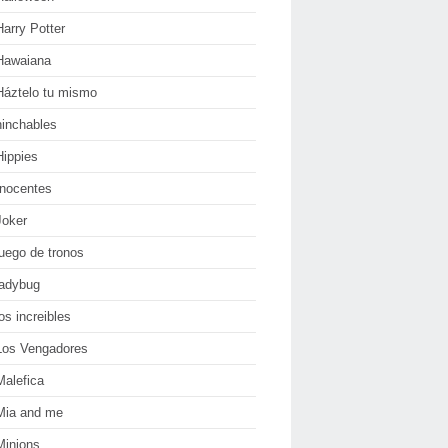
Harry Potter
Hawaiana
Háztelo tu mismo
hinchables
Hippies
Inocentes
Joker
juego de tronos
ladybug
los increibles
Los Vengadores
Malefica
Mia and me
Minions