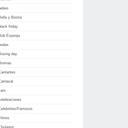
bebes
Bella y Bestia
black friday
Bob Esponja
bodas
Boxing day
Bromas
Cantantes
Carnaval
cars
celebraciones
Celebrities/Famosos
chinos
Chulapos