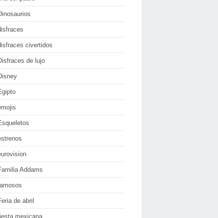
Dinosaurios
disfraces
disfraces civertidos
Disfraces de lujo
Disney
Egipto
emojis
Esqueletos
estrenos
eurovision
Familia Addams
famosos
Feria de abril
fiesta mexicana