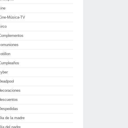
cine
Cine-Música-TV
circo
Complementos
comuniones
cotillon
Cumpleaños
cyber
Deadpool
decoraciones
descuentos
Despedidas
Dia de la madre
Día del padre