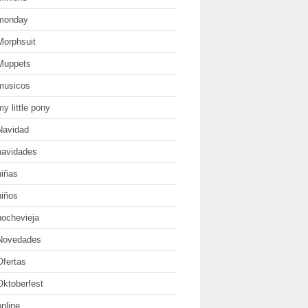
monday
Morphsuit
Muppets
musicos
my little pony
Navidad
navidades
niñas
niños
nochevieja
Novedades
Ofertas
Oktoberfest
online