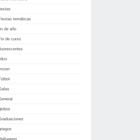
fiestas
Fiestas temáticas
fin de año
Fin de curso
fluorescentes
rikis
frozen
Fútbol
Gafas
General
globos
Graduaciones
griegos
Halloween